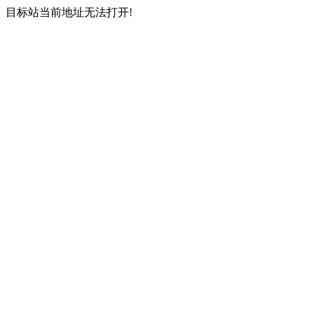
目标站当前地址无法打开!